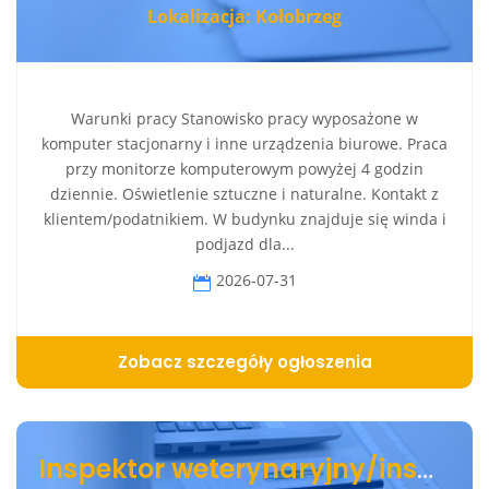
Lokalizacja: Kołobrzeg
Warunki pracy Stanowisko pracy wyposażone w
komputer stacjonarny i inne urządzenia biurowe. Praca
przy monitorze komputerowym powyżej 4 godzin
dziennie. Oświetlenie sztuczne i naturalne. Kontakt z
klientem/podatnikiem. W budynku znajduje się winda i
podjazd dla...
2026-07-31
Zobacz szczegóły ogłoszenia
Inspektor weterynaryjny/inspektorka weterynaryjna