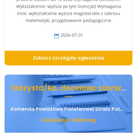
Wykształcenie: wyższe (w tym licencjat) Wymagania
inne: wykształcenie wyższe magisterskie z zakresu
matematyki, przygotowanie pedagogiczne
2026-07-31
Zobacz szczegóły ogłoszenia
Stażysta/ka, docelowo starszy/a specjalista/ka ds. kontrolno- rozpoznawczych
Komenda Powiatowa Państwowej Straży Pożarnej w Kołobrzegu
Lokalizacja: Kołobrzeg