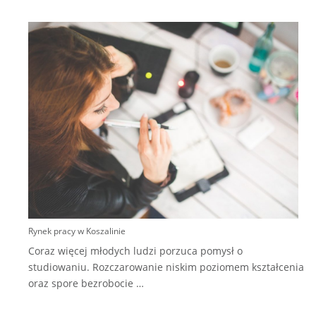
S
n
p
k
Rynek pracy w Koszalinie
Coraz więcej młodych ludzi porzuca pomysł o
studiowaniu. Rozczarowanie niskim poziomem kształcenia
oraz spore bezrobocie
…