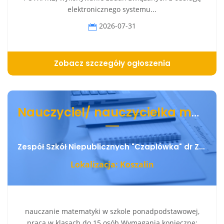
elektronicznego systemu...
2026-07-31
Zobacz szczegóły ogłoszenia
Nauczyciel/ nauczycielka matemtyki
Zespół Szkół Niepublicznych "Czaplówka" dr Zygmunt Czapla
Lokalizacja: Koszalin
nauczanie matematyki w szkole ponadpodstawowej,
praca w klasach do 15 osób Wymagania konieczne: