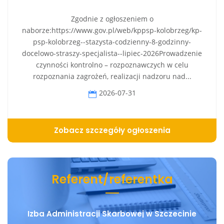
Zgodnie z ogłoszeniem o
naborze:https://www.gov.pl/web/kppsp-kolobrzeg/kp-
psp-kolobrzeg--stazysta-codzienny-8-godzinny-
docelowo-straszy-specjalista--lipiec-2026Prowadzenie
czynności kontrolno – rozpoznawczych w celu
rozpoznania zagrożeń, realizacji nadzoru nad...
2026-07-31
Zobacz szczegóły ogłoszenia
Referent/referentka
Izba Administracji Skarbowej w Szczecinie